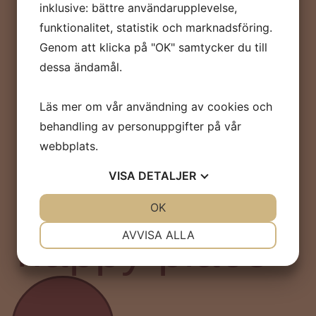
inklusive: bättre användarupplevelse,
funktionalitet, statistik och marknadsföring.
Genom att klicka på "OK" samtycker du till
dessa ändamål.
Läs mer om vår användning av cookies och
behandling av personuppgifter på vår
Welcome to
webbplats.
VISA
DETALJER
Möllans
JA
NEJ
OK
JA
NEJ
NÖDVÄNDIG
INSTÄLLNINGAR
happy place
AVVISA ALLA
JA
NEJ
JA
NEJ
MARKNADSFÖRING
STATISTIK